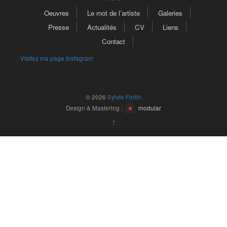
Oeuvres
Le mot de l’artiste
Galeries
Presse
Actualités
CV
Liens
Contact
Visitez ma page Instagram
© 2026
Sylvie Fortin
Design & Mastering :
modular
↑