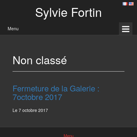
Aller
Sauter
Sylvie Fortin
au
au
contenu
menu
principal
Menu
Non classé
Fermeture de la Galerie :
7octobre 2017
Le 7 octobre 2017
Menu