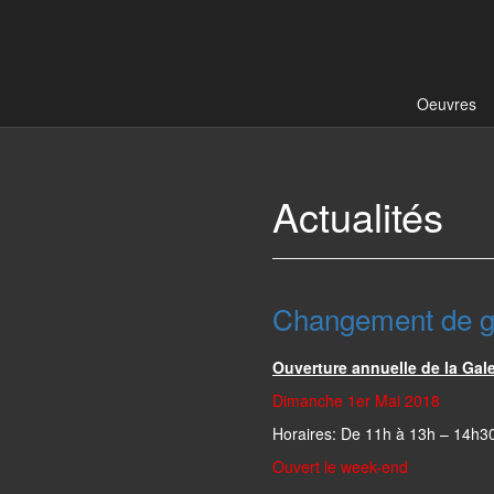
Aller
Sauter
au
au
contenu
menu
principal
Oeuvres
Actualités
Changement de ga
Ouverture annuelle de la Gal
Dimanche 1er Mai 2018
Horaires: De 11h à 13h – 14h3
Ouvert le week-end