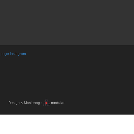
a page Instagram
Design & Mastering :
modular